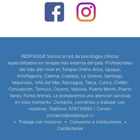
REDPSIQUE Somos la red de psicólogos clínicos
especializados en terapia más extensa del país. Profesionales
del más alto nivel en Terapia Online Arica, Iquique,
Antofagasta, Calama, Copiapo, La Serena, Santiago,
Valparaíso, Viña del Mar, Rancagua, Talca, Curicó, Chillán,
Concepción, Temuco, Osorno, Valdivia, Puerto Montt, Puerto
Varas, Punta Arenas. Le brindaremos una atención servicial
en todo momento. Contacto, convenios y trabajar con
nosotros: Teléfono: 976710890 / Correo:
contacto@redpsique.cl
Trabaja con nosotros
Convenios a instituciones
Contáctanos
Con orgullo alimentado por WordPress
y
Listable
by